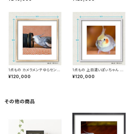
11p】
1点もの カメラメンテゆらセンパ
1点もの 上目遣いぽぃちゃん 写
イ 写真［額装］額＋マット付 【B_
真［額装］額＋マット付 【B_0012
¥120,000
¥120,000
0013y】
p】
その他の商品