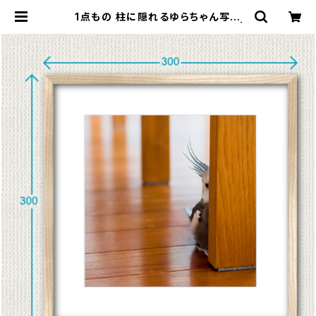
1点もの 柱に隠れるゆらちゃん写真
［額装］額＋マット付 【S_0008y】 |
ことりグッズ おみせ