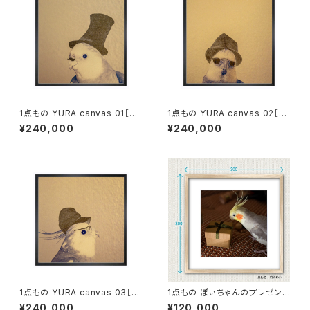
1点もの YURA canvas 01［額
1点もの YURA canvas 02［額
装］
装］
¥240,000
¥240,000
1点もの YURA canvas 03［額
1点もの ぽぃちゃんのプレゼント
装］
写真［額装］額＋マット付 【B_00
¥240,000
¥120,000