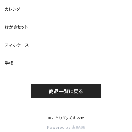
KIBI’S BAKE SHOP
カレンダー
はがきセット
スマホケース
手帳
商品一覧に戻る
© ことりグッズ おみせ
Powered by