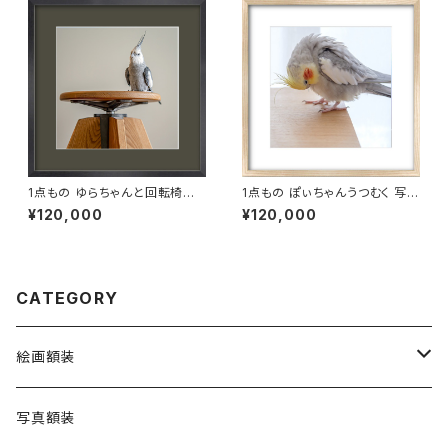
1点もの ゆらちゃんと回転椅子
1点もの ぽぃちゃんうつむく 写真
写真［額装］額＋マット付 【M_0
［額装］額＋マット付 【M_0002
¥120,000
¥120,000
011y】
p】
CATEGORY
絵画額装
Cockatiel Bread Coffee
写真額装