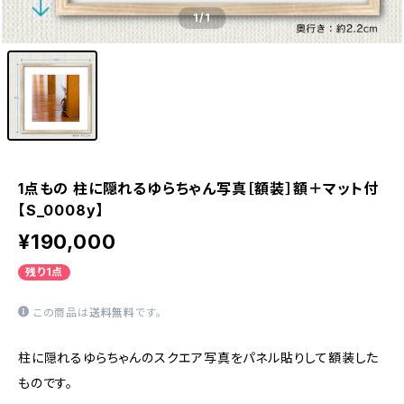
1
/1
1点もの 柱に隠れるゆらちゃん写真［額装］額＋マット付
【S_0008y】
¥190,000
残り1点
この商品は
送料無料
です。
柱に隠れるゆらちゃんのスクエア写真をパネル貼りして額装した
ものです。