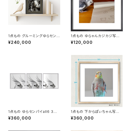
1点もの グルーミングゆらセンパ
1点もの ゆらゃんカジカジ写真
イ 写真［額装］額＋マット付 【B_
［額装］額＋マット付 【M_0018
¥240,000
¥120,000
0010y】
y】
1点もの ゆらセンパイall6 3連
1点もの 下からぽぃちゃん写真
写真［額装］【M_0022y】
［額装］額＋マット付 【S_0001
¥360,000
¥360,000
p】