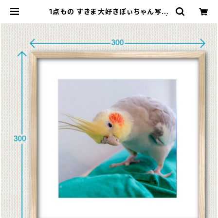
1点もの すきま大好きぽぃちゃん写真
［額装］額＋マット付 【S_0005p】 |
ことりグッズ おみせ