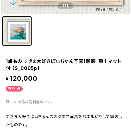
1
/1
1点もの すきま大好きぽぃちゃん写真［額装］額＋マット
付 【S_0005p】
120,000
¥
残り1点
この商品は
送料無料
です。
すきま大好きぽぃちゃんのスクエア写真をパネル貼りして額装し
たものです。