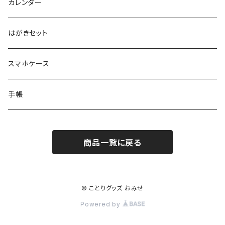
KIBI’S BAKE SHOP
カレンダー
はがきセット
スマホケース
手帳
商品一覧に戻る
© ことりグッズ おみせ
Powered by