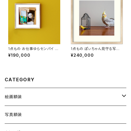
1点もの お仕事ゆらセンパイ 写
1点もの ぽぃちゃん見守る写真
真［額装］額＋マット付 【B_000
［額装］額＋マット付 【M_0015
¥190,000
¥240,000
6y】
p】
CATEGORY
絵画額装
Cockatiel Bread Coffee
写真額装