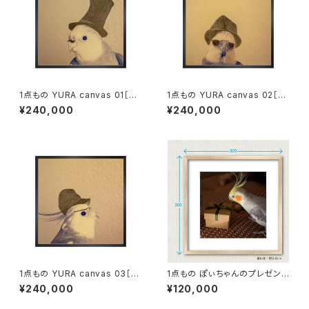
1点もの YURA canvas 01［額
1点もの YURA canvas 02［額
装］
装］
¥240,000
¥240,000
1点もの YURA canvas 03［額
1点もの ぽぃちゃんのプレゼント
装］
写真［額装］額＋マット付 【B_00
¥240,000
¥120,000
11p】