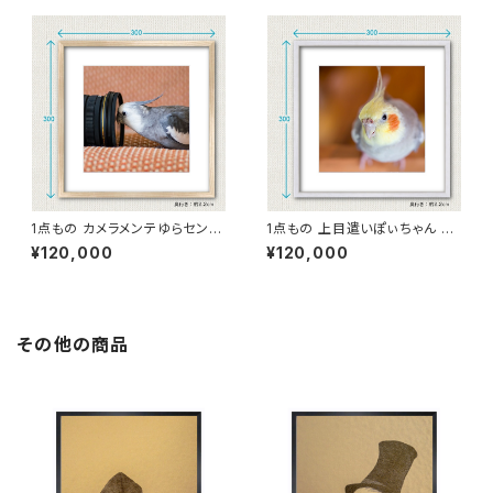
1点もの カメラメンテゆらセンパ
1点もの 上目遣いぽぃちゃん 写
イ 写真［額装］額＋マット付 【B_
真［額装］額＋マット付 【B_0012
¥120,000
¥120,000
0013y】
p】
その他の商品