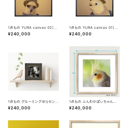
1点もの YURA canvas 02［額
1点もの YURA canvas 01［額
装］
装］
¥240,000
¥240,000
1点もの グルーミングゆらセンパ
1点もの ふんわかぽぃちゃん写
イ 写真［額装］額＋マット付 【B_
真［額装］額＋マット付 【S_001
¥240,000
¥240,000
0010y】
0p】