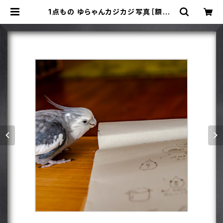
1点もの ゆらゃんカジカジ写真［額装］
額＋マット付 【M_0018y】 | ことりグ
ッズ おみせ