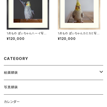
1点もの ぽぃちゃんハーイ写真
1点もの ぽぃちゃんカミカミ写真
［額装］額＋マット付 【M_0010
［額装］額＋マット付 【M_0008
¥120,000
¥120,000
p】
p】
CATEGORY
絵画額装
Cockatiel Bread Coffee
写真額装
KIBI’S BAKE SHOP
カレンダー