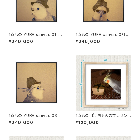
1点もの YURA canvas 01［額
1点もの YURA canvas 02［額
装］
装］
¥240,000
¥240,000
1点もの YURA canvas 03［額
1点もの ぽぃちゃんのプレゼント
装］
写真［額装］額＋マット付 【B_00
¥240,000
¥120,000
11p】