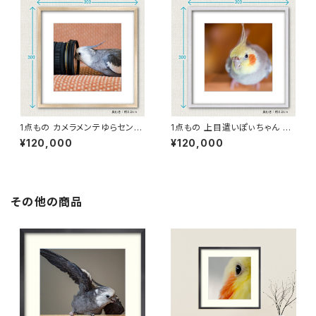
1点もの カメラメンテゆらセンパ
1点もの 上目遣いぽぃちゃん 写
イ 写真［額装］額＋マット付 【B_
真［額装］額＋マット付 【B_0012
¥120,000
¥120,000
0013y】
p】
その他の商品