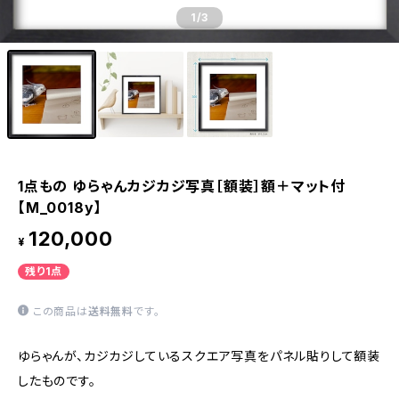
1
/3
1点もの ゆらゃんカジカジ写真［額装］額＋マット付
【M_0018y】
120,000
¥
残り1点
この商品は
送料無料
です。
ゆらゃんが、カジカジしているスクエア写真をパネル貼りして額装
したものです。