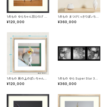
1点もの ゆらちゃん羽ひろげ 写
1点もの まつげくっきりぽぃちゃ
真［額装］額＋マット付 【M_000
ん 写真［額装］額＋マット付 【B_
¥120,000
¥360,000
3y】
0005p】
1点もの 肩の上のぽぃちゃん写
1点もの ゆら Super Star 3連
真［額装］額＋マット付 【S_000
写真［額装］【M_0023y】
¥120,000
¥360,000
3p】